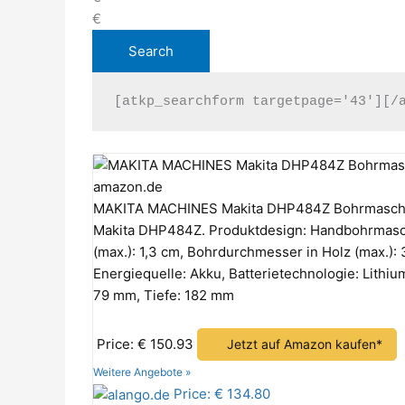
€
[atkp_searchform targetpage='43'][/
amazon.de
MAKITA MACHINES Makita DHP484Z Bohrmaschine
Makita DHP484Z. Produktdesign: Handbohrmasc
(max.): 1,3 cm, Bohrdurchmesser in Holz (max.): 
Energiequelle: Akku, Batterietechnologie: Lithium
79 mm, Tiefe: 182 mm
Price: € 150.93
Jetzt auf Amazon kaufen*
Weitere Angebote »
Price: € 134.80