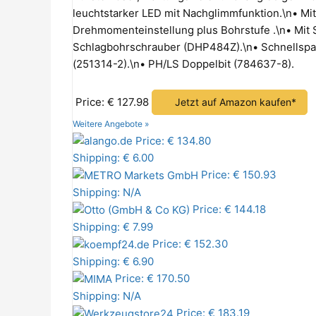
leuchtstarker LED mit Nachglimmfunktion.\n• Mi
Drehmomenteinstellung plus Bohrstufe .\n• Mit 
Schlagbohrschrauber (DHP484Z).\n• Schnellsp
(251314-2).\n• PH/LS Doppelbit (784637-8).
Price: € 127.98
Jetzt auf Amazon kaufen*
Weitere Angebote »
Price: € 134.80
Shipping: € 6.00
Price: € 150.93
Shipping: N/A
Price: € 144.18
Shipping: € 7.99
Price: € 152.30
Shipping: € 6.90
Price: € 170.50
Shipping: N/A
Price: € 183.19