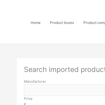
Skip
to
content
Home
Product boxes
Product com
Search imported produc
Manufacturer
Price
€