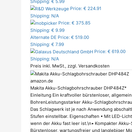
Shipping: € 5.99
Price: € 224.91
Shipping: N/A
Price: € 375.85
Shipping: € 9.99
Alternate DE
Price: € 519.00
Shipping: € 7.99
Price: € 619.00
Shipping: N/A
Preis inkl. MwSt., zzgl. Versandkosten
amazon.de
Makita Akku-Schlagbohrschrauber DHP484Z*
Einleitung Ein kraftvoller bürstenloser, allgem
BohrenLeistungsstarker Akku-Schlagbohrschraub
Das Schlagwerk ist je nach Anwendung abschaltb
Stufen einstellbar. Eigenschaften • Mit LED-Lich
wenn der Akku fast leer ist.\n• Kompakter Akk
Bürstenloser, wartungsfreier und langlebiger Mo