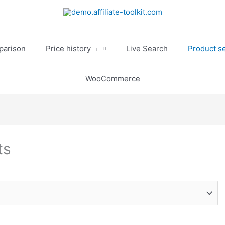
parison
Price history
Live Search
Product s
WooCommerce
ts